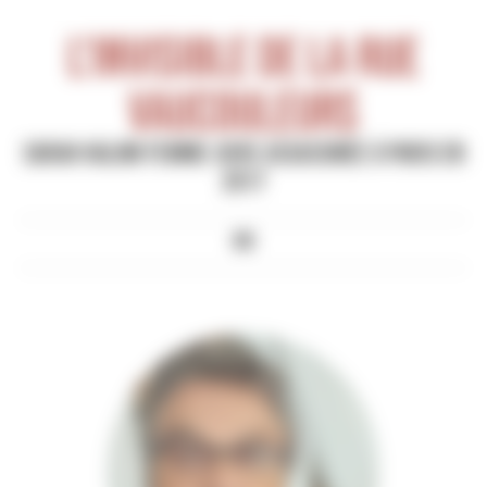
Panneau de gestion des cookies
L'invisible de la rue
Vaucouleurs
Sarah Halimi Femme juive assassinée à Paris en
2017