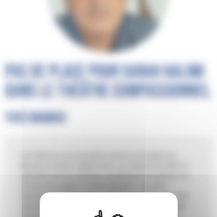
Pas de place pour Sarah Halimi
dans le théâtre compassionnel
Yves Mamou
Yves Mamou est journaliste (ancien journaliste du
Monde et ancien collaborateur au Canard enchaîné, à
Libération et à La Tribune), essayiste et romancier. Il a
notamment publié
Le grand abandon.
Les élites
françaises et l’islamisme
en 2018 et, en 2021,
Dix petits
mensonges et leurs grandes conséquences. Auschwitz,
Israël, la Palestine et nous
, tous deux chez l’Artilleur.